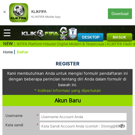
×
KLIKFIFA
Download
KLIKFIFA Mobile App
☰
DESKTOP
MASUK
NEW :
ang di KLIKFIFA Platform Hiburan Digital Modern & Terpercaya | KLIKFIFA Ha
DAFTAR
MASUK
Home
Daftar
REGISTER
Beranda
Kami membutuhkan Anda untuk mengisi formulir pendaftaran ini
dengan beberapa perincian tentang diri Anda dalam formulir di
Deposit
bawah ini.
* Indikasi informasi yang diperlukan
Games
Akun Baru
ROMO
Sportbook
Username
ROMO
Kata sandi
E-Sport