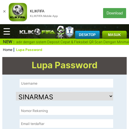
×
KLIKFIFA
Download
KLIKFIFA Mobile App
☰
DESKTOP
MASUK
NEW :
 | KLIKFIFA Hadir dengan sistem Deposit Cepat & Fleksibel QR Scan Dengan 
DAFTAR
MASUK
Home
Lupa Password
Lupa Password
Beranda
Deposit
Games
ROMO
Sportbook
ROMO
E-Sport