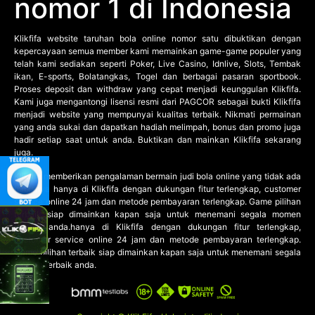
nomor 1 di Indonesia
Tangkas
ROMO
Klikfifa
website taruhan bola online nomor satu dibuktikan dengan
kepercayaan semua member kami memainkan game-game populer yang
Tembak Ikan
telah kami sediakan seperti Poker, Live Casino, Idnlive, Slots, Tembak
ikan, E-sports, Bolatangkas, Togel dan berbagai pasaran sportbook.
Proses deposit dan withdraw yang cepat menjadi keunggulan Klikfifa.
Kami juga mengantongi lisensi resmi dari PAGCOR sebagai bukti Klikfifa
ARCADE
menjadi website yang mempunyai kualitas terbaik. Nikmati permainan
yang anda sukai dan dapatkan hadiah melimpah, bonus dan promo juga
hadir setiap saat untuk anda. Buktikan dan mainkan Klikfifa sekarang
juga.
Promosi
Klikfifa memberikan pengalaman bermain
judi bola online
yang tidak ada
Referral
habisnya hanya di Klikfifa dengan dukungan fitur terlengkap, customer
service online 24 jam dan metode pembayaran terlengkap. Game pilihan
terbaik siap dimainkan kapan saja untuk menemani segala momen
VIP
terbaik anda.hanya di Klikfifa dengan dukungan fitur terlengkap,
Member
customer service online 24 jam dan metode pembayaran terlengkap.
Lainnya
Game pilihan terbaik siap dimainkan kapan saja untuk menemani segala
momen terbaik anda.
VERSI DESKTOP