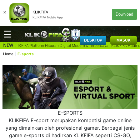
×
KLIKFIFA
Download
KLIKFIFA Mobile App
☰
DESKTOP
MASUK
NEW :
ng di KLIKFIFA Platform Hiburan Digital Modern & Terpercaya | KLIKFIFA Had
DAFTAR
MASUK
Home
E-sports
Beranda
Deposit
Games
ROMO
E-SPORTS
Sportbook
KLIKFIFA E-sport merupakan kompetisi game online
ROMO
yang dimainkan oleh profesional gamer. Berbagai jenis
game e-sports di hadirkan KLIKFIFA seperti CS-GO,
E-Sport